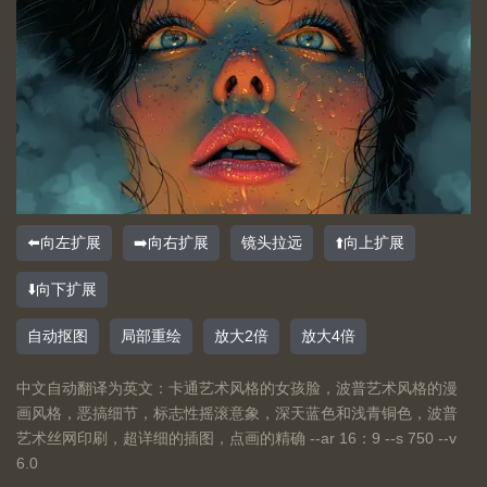
⬅️向左扩展
➡️向右扩展
镜头拉远
⬆️向上扩展
⬇️向下扩展
自动抠图
局部重绘
放大2倍
放大4倍
中文自动翻译为英文：卡通艺术风格的女孩脸，波普艺术风格的漫
画风格，恶搞细节，标志性摇滚意象，深天蓝色和浅青铜色，波普
艺术丝网印刷，超详细的插图，点画的精确 --ar 16：9 --s 750 --v
6.0