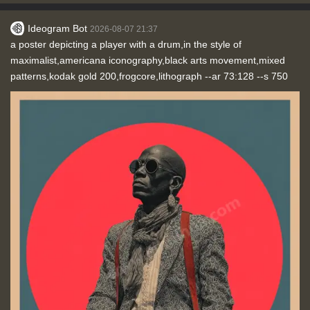
Ideogram Bot
2026-08-07 21:37
a poster depicting a player with a drum,in the style of
maximalist,americana iconography,black arts movement,mixed
patterns,kodak gold 200,frogcore,lithograph --ar 73:128 --s 750