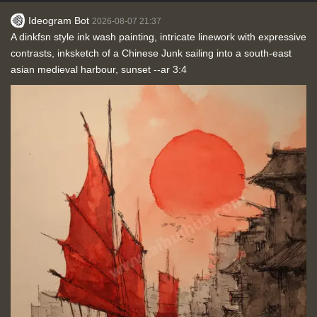
Ideogram Bot
2026-08-07 21:37
A dinkfsn style ink wash painting, intricate linework with expressive
contrasts, inksketch of a Chinese Junk sailing into a south-east
asian medieval harbour, sunset --ar 3:4