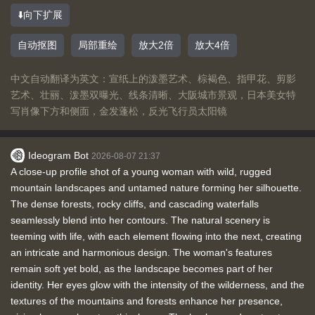
⬇️向下扩展
自动抠图
局部重绘
放大2倍
放大4倍
中文自动翻译为英文：宣纸上的泼墨艺术、棕褐色、指甲花、剪影
艺术、壮丽、泼墨双曝光、线条清晰、大阪城市景观，日本美女特
写肖像下方和侧面，金发蓬松，反光飞行员太阳镜
Ideogram Bot
2026-08-07 21:37
A close-up profile shot of a young woman with wild, rugged
mountain landscapes and untamed nature forming her silhouette.
The dense forests, rocky cliffs, and cascading waterfalls
seamlessly blend into her contours. The natural scenery is
teeming with life, with each element flowing into the next, creating
an intricate and harmonious design. The woman's features
remain soft yet bold, as the landscape becomes part of her
identity. Her eyes glow with the intensity of the wilderness, and the
textures of the mountains and forests enhance her presence,