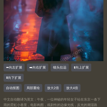
⬅️向左扩展
➡️向右扩展
镜头拉远
⬆️向上扩展
⬇️向下扩展
自动抠图
局部重绘
放大2倍
放大4倍
中文自动翻译为英文：午夜，一位神秘的年轻女子站在东京一条下
雨的霓虹小巷里，电影构图，戏剧性的边缘光线，反光的潮湿路