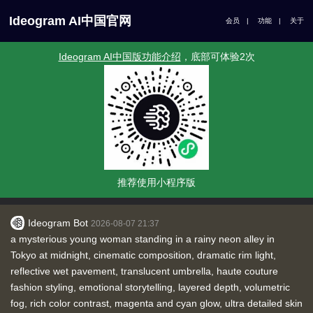
Ideogram AI中国官网
会员
|
功能
|
关于
Ideogram AI中国版功能介绍
，底部可体验2次
推荐使用小程序版
Ideogram Bot
2026-08-07 21:37
a mysterious young woman standing in a rainy neon alley in
Tokyo at midnight, cinematic composition, dramatic rim light,
reflective wet pavement, translucent umbrella, haute couture
fashion styling, emotional storytelling, layered depth, volumetric
fog, rich color contrast, magenta and cyan glow, ultra detailed skin