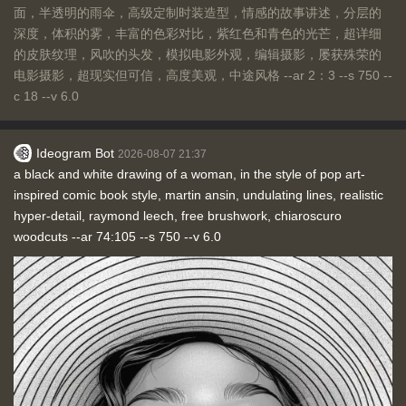
面，半透明的雨伞，高级定制时装造型，情感的故事讲述，分层的
深度，体积的雾，丰富的色彩对比，紫红色和青色的光芒，超详细
的皮肤纹理，风吹的头发，模拟电影外观，编辑摄影，屡获殊荣的
电影摄影，超现实但可信，高度美观，中途风格 --ar 2：3 --s 750 --
c 18 --v 6.0
Ideogram Bot
2026-08-07 21:37
a black and white drawing of a woman, in the style of pop art-
inspired comic book style, martin ansin, undulating lines, realistic
hyper-detail, raymond leech, free brushwork, chiaroscuro
woodcuts --ar 74:105 --s 750 --v 6.0