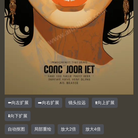
⬅️向左扩展
➡️向右扩展
镜头拉远
⬆️向上扩展
⬇️向下扩展
自动抠图
局部重绘
放大2倍
放大4倍