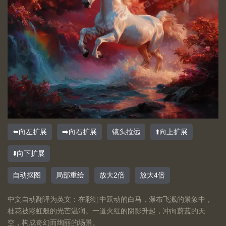
⬅️向左扩展
➡️向右扩展
镜头拉远
⬆️向上扩展
⬇️向下扩展
自动抠图
局部重绘
放大2倍
放大4倍
中文自动翻译为英文：在彩虹中跃动的白马，瀑布飞溅的景象中，
桂花被彩虹般的光芒温润。一道火红的阴影升起，冲向蔚蓝的天
空，构成奇幻而绚丽的场景。