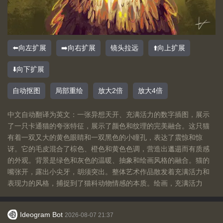
⬅️向左扩展
➡️向右扩展
镜头拉远
⬆️向上扩展
⬇️向下扩展
自动抠图
局部重绘
放大2倍
放大4倍
中文自动翻译为英文：一张异想天开、充满活力的数字插图，展示
了一只卡通猫的夸张特征，展示了颜色和纹理的完美融合。这只猫
有着一双又大的黄色眼睛和一双黑色的小瞳孔，表达了震惊和惊
讶。它的毛皮混合了棕色、橙色和黄色色调，营造出邋遢而有质感
的外观。背景是绿色和灰色的温暖、抽象和绘画风格的融合。猫的
嘴张开，露出小尖牙，胡须突出。整体艺术作品散发着充满活力和
表现力的风格，捕捉到了猫科动物情感的本质。绘画，充满活力
Ideogram Bot
2026-08-07 21:37