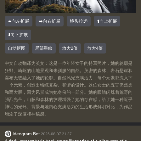
⬅️向左扩展
➡️向右扩展
镜头拉远
⬆️向上扩展
⬇️向下扩展
自动抠图
局部重绘
放大2倍
放大4倍
中文自动翻译为英文：这是一位年轻女子的特写照片，她的轮廓是
狂野、崎岖的山地景观和未驯服的自然。茂密的森林、岩石悬崖和
瀑布无缝融入了她的轮廓。自然风光充满活力，每个元素都流入下
一个元素，创造出错综复杂、和谐的设计。这位女士的五官仍然柔
和而大胆，因为风景成为她身份的一部分。她的眼睛闪烁着荒野的
强烈光芒，山脉和森林的纹理增强了她的存在感，给了她一种近乎
神话的光环。背景与她内心充满活力的生活形成鲜明对比，为作品
增添了深度和神秘感。
Ideogram Bot
2026-08-07 21:37
A dark, atmospheric book cover illustration of a silhouette of a