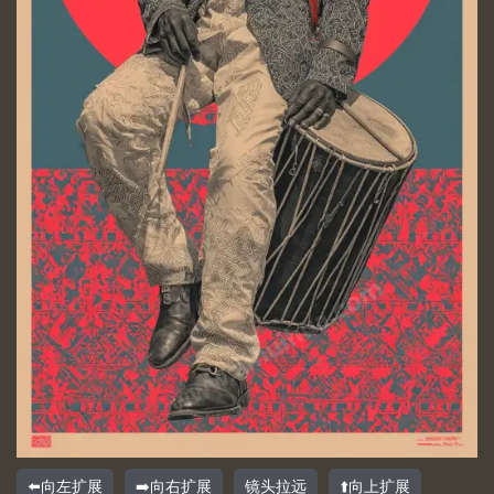
⬅️向左扩展
➡️向右扩展
镜头拉远
⬆️向上扩展