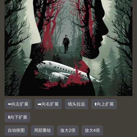
⬅️向左扩展
➡️向右扩展
镜头拉远
⬆️向上扩展
⬇️向下扩展
自动抠图
局部重绘
放大2倍
放大4倍