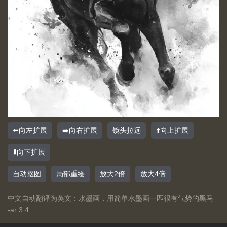
⬅️向左扩展
➡️向右扩展
镜头拉远
⬆️向上扩展
⬇️向下扩展
自动抠图
局部重绘
放大2倍
放大4倍
中文自动翻译为英文：水墨画，用简单水墨画一匹很有气势的黑马 -
-ar 3:4