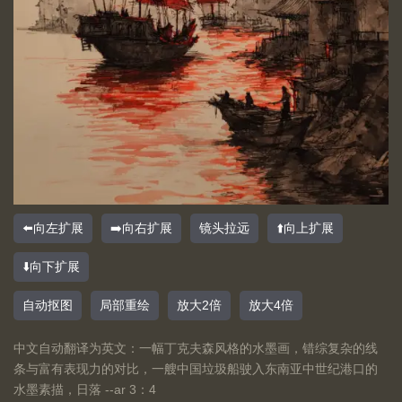
⬅️向左扩展
➡️向右扩展
镜头拉远
⬆️向上扩展
⬇️向下扩展
自动抠图
局部重绘
放大2倍
放大4倍
中文自动翻译为英文：一幅丁克夫森风格的水墨画，错综复杂的线
条与富有表现力的对比，一艘中国垃圾船驶入东南亚中世纪港口的
水墨素描，日落 --ar 3：4