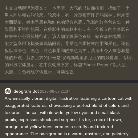
中文自动翻译为英文：一本黑暗、大气的书封面插图，描绘了一个
男人的头朝右的轮廓。轮廓中，有一片茂密而怪异的森林，树木高
大而阴暗。树木呈黑色和红色的混合色调，飞溅的红色营造出一种
险恶和不祥的氛围。在剪影中的森林中心，有一个孤立的小身影在
树林中小心翼翼地行走。该人物穿着深色衣服，站在森林地面上一
架大型商用飞机失事现场附近。背景包含雾树林的柔和景色。调色
板以深绿色、黑色、红色和柔和的灰色为主，营造出令人难忘和悬
疑的外观。剪影上方的口号是“发现新喀里多尼亚的凶残世界。”以小
的衬线字体显示。在中央轮廓下方，标题“Shock Pepper”以大型、
大胆、白色衬线字体显示，可读性强
Ideogram Bot
2026-08-07 21:37
A whimsically vibrant digital illustration featuring a cartoon cat with
exaggerated features, showcasing a perfect blend of colors and
textures. The cat, with its wide, yellow eyes and small black
pupils, expresses shock and surprise. Its fur, a mix of brown,
orange, and yellow hues, creates a scruffy and textured
appearance. The background is a warm, abstract, and painterly