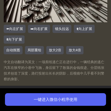
⬅️向左扩展
➡️向右扩展
镜头拉远
⬆️向上扩展
⬇️向下扩展
自动抠图
局部重绘
放大2倍
放大4倍
中文自动翻译为英文：一场剪纸逃亡正在进行中，一辆经典的逃亡
汽车在狭窄的小巷中飞驰，身后留下了散落的金钱痕迹。分层纸张
技术创造了深度，路灯投射出长长的阴影，后视镜中几乎看不到警
察的身影。
Ideogram Bot
2026-08-07 21:37
一键进入微信小程序使用
免费体验
A luxurious and opulent 3D design against a pristine white
购买会员
background. At the center, the name "aihuihua.com" is elegantly