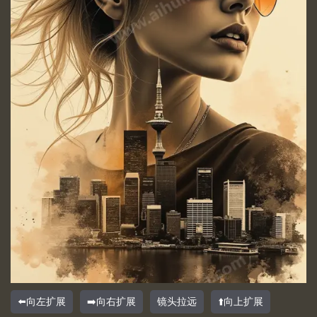
⬅️向左扩展
➡️向右扩展
镜头拉远
⬆️向上扩展