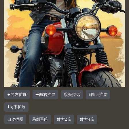
⬅️向左扩展
➡️向右扩展
镜头拉远
⬆️向上扩展
⬇️向下扩展
自动抠图
局部重绘
放大2倍
放大4倍